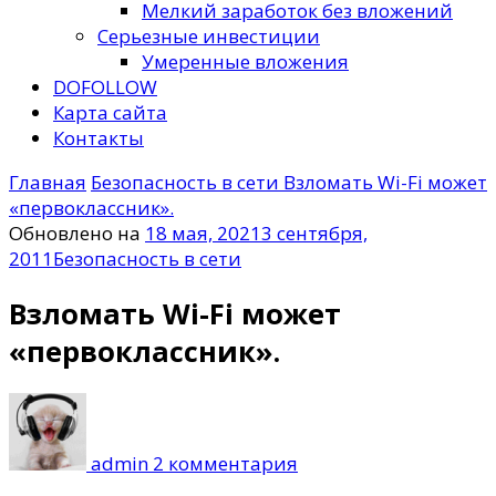
Мелкий заработок без вложений
Серьезные инвестиции
Умеренные вложения
DOFOLLOW
Карта сайта
Контакты
Главная
Безопасность в сети
Взломать Wi-Fi может
«первоклассник».
Обновлено на
18 мая, 2021
3 сентября,
2011
Безопасность в сети
Взломать Wi-Fi может
«первоклассник».
к
записи
Взломать
admin
2 комментария
Wi-