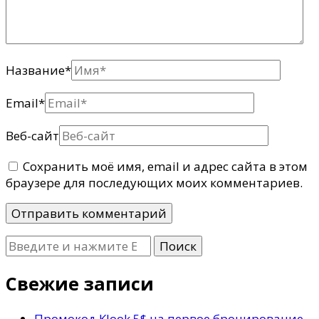
Название
*
Email
*
Веб-сайт
Сохранить моё имя, email и адрес сайта в этом
браузере для последующих моих комментариев.
Ищите
что-
то?
Свежие записи
Промокод Klook 5$ на первое бронирование