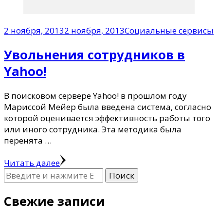
2 ноября, 2013
2 ноября, 2013
Социальные сервисы
Увольнения сотрудников в
Yahoo!
В поисковом сервере Yahoo! в прошлом году
Мариссой Мейер была введена система, согласно
которой оценивается эффективность работы того
или иного сотрудника. Эта методика была
перенята …
Читать далее
Ищите
что-
то?
Свежие записи