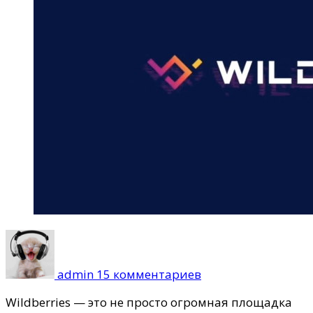
к
записи
Wildbox:
admin
15 комментариев
промокод
на
Wildberries — это не просто огромная площадка