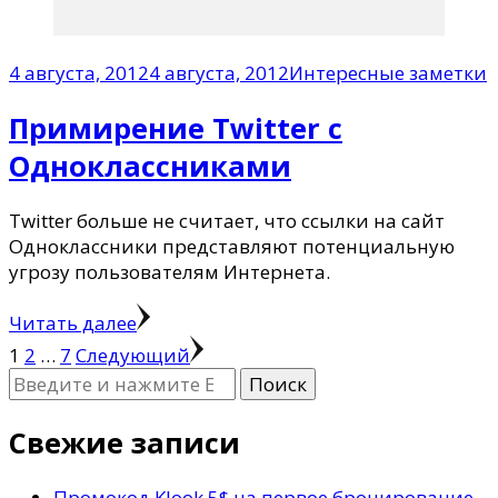
4 августа, 2012
4 августа, 2012
Интересные заметки
Примирение Twitter с
Одноклассниками
Twitter больше не считает, что ссылки на сайт
Одноклассники представляют потенциальную
угрозу пользователям Интернета.
Читать далее
Пагинация
Страница
Страница
Страница
1
2
…
7
Следующий
Ищите
записей
что-
то?
Свежие записи
Промокод Klook 5$ на первое бронирование