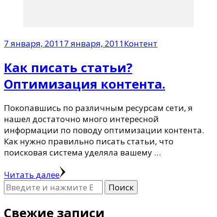
7 января, 2011
7 января, 2011
Контент
Как писать статьи?
Оптимизация контента.
Покопавшись по различным ресурсам сети, я
нашел достаточно много интересной
информации по поводу оптимизации контента.
Как нужно правильно писать статьи, что
поисковая система уделяла вашему …
Читать далее
Ищите
что-
то?
Свежие записи