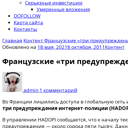
Серьезные инвестиции
Умеренные вложения
DOFOLLOW
Карта сайта
Контакты
Главная
Контент
Французские «три предупреждени
Обновлено на
18 мая, 2021
8 октября, 2011
Контент
Французские «три предупрежде
к
записи
Французские
admin
1 комментарий
«три
предупреждения».
Во Франции лишились доступа в глобальную сеть и
три предупреждения интернет-полиции (HADOP
В управлении HADOPI сообщается, что к началу т
предупреждения — около сорока пяти тысяч. Данн