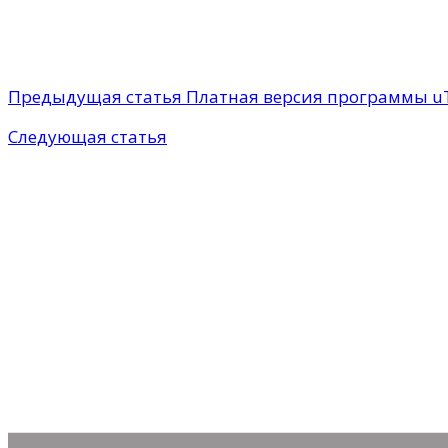
Предыдущая статья
Платная версия программы uTo
Следующая статья