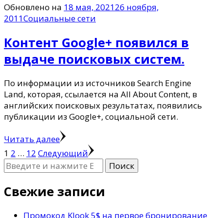
Обновлено на
18 мая, 2021
26 ноября,
2011
Социальные сети
Контент Google+ появился в
выдаче поисковых систем.
По информации из источников Search Engine
Land, которая, ссылается на All About Content, в
английских поисковых результатах, появились
публикации из Google+, социальной сети.
Читать далее
Пагинация
Страница
Страница
Страница
1
2
…
12
Следующий
Ищите
записей
что-
то?
Свежие записи
Промокод Klook 5$ на первое бронирование