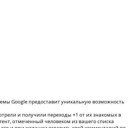
стемы Google предоставит уникальную возможность
смотрели и получили переходы +1 от их знакомых в
нтент, отмеченный человеком из вашего списка
ь его и при желании оставить свой комментарий по