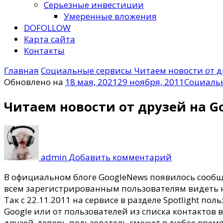
Серьезные инвестиции
Умеренные вложения
DOFOLLOW
Карта сайта
Контакты
Главная
Социальные сервисы
Читаем новости от д
Обновлено на
18 мая, 2021
29 ноября, 2011
Социаль
Читаем новости от друзей на G
к
записи
Читаем
admin
Добавить комментарий
новости
от
В официальном блоге GoogleNews появилось сообщ
друзей
всем зарегистрированным пользователям видеть н
на
Так с 22.11.2011 на сервисе в разделе Spotlight п
Google
Google или от пользователей из списка контактов 
News
друзей, теперь пользователь сможет в любое врем