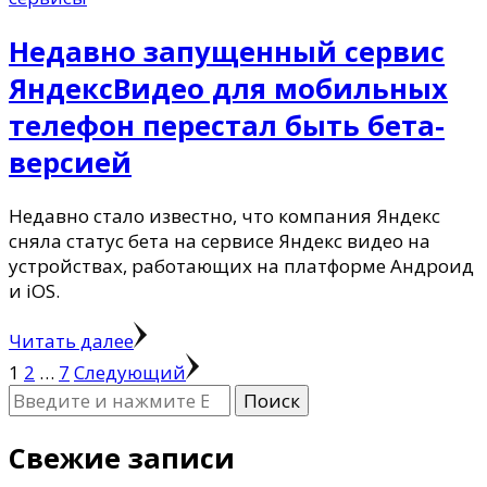
Недавно запущенный сервис
ЯндексВидео для мобильных
телефон перестал быть бета-
версией
Недавно стало известно, что компания Яндекс
сняла статус бета на сервисе Яндекс видео на
устройствах, работающих на платформе Андроид
и iOS.
Читать далее
Пагинация
Страница
Страница
Страница
1
2
…
7
Следующий
Ищите
записей
что-
то?
Свежие записи