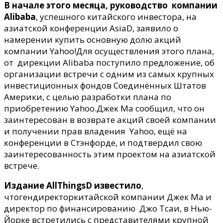
Alibaba
В начале этого месяца, руководство компании
собирается
Alibaba
, успешного китайского инвестора, на
купить
азиатской конференции AsiaD, заявило о
Yahoo!
намерении купить основную долю акций
компании Yahoo!
Для осуществления этого плана,
от дирекции Alibaba поступило предложение, об
организации встречи с одним из самых крупных
инвестиционных фондов Соединённых Штатов
Америки, с целью разработки плана по
приобретению Yahoo.Джек Ма сообщил, что он
заинтересован в возврате акций своей компании
и получении прав владения Yahoo, ещё на
конференции в Стэнфорде, и подтвердил свою
заинтересованность этим проектом на азиатской
встрече.
Издание AllThingsD известило
,
чтогендиректоркитайской компании Джек Ма и
директор по финансированию Джо Тсаи, в Нью-
Йорке встретились с представителями крупной