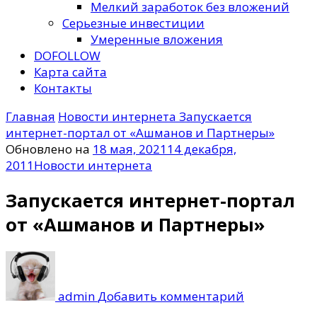
Мелкий заработок без вложений
Серьезные инвестиции
Умеренные вложения
DOFOLLOW
Карта сайта
Контакты
Главная
Новости интернета
Запускается
интернет-портал от «Ашманов и Партнеры»
Обновлено на
18 мая, 2021
14 декабря,
2011
Новости интернета
Запускается интернет-портал
от «Ашманов и Партнеры»
к
записи
Запускается
admin
Добавить комментарий
интернет-