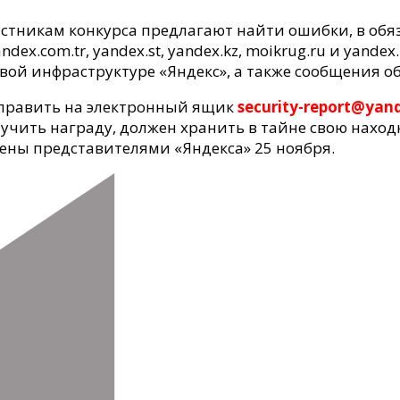
.
частникам конкурса предлагают найти ошибки, в об
dex.com.tr, yandex.st, yandex.kz, moikrug.ru и yande
вой инфраструктуре «Яндекс», а также сообщения об
тправить на электронный ящик
security-report@yan
учить награду, должен хранить в тайне свою наход
дены представителями «Яндекса» 25 ноября.