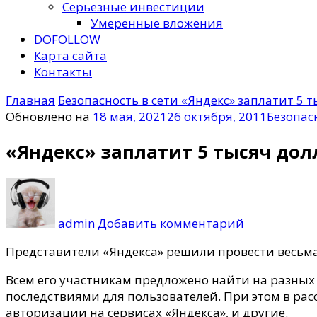
Серьезные инвестиции
Умеренные вложения
DOFOLLOW
Карта сайта
Контакты
Главная
Безопасность в сети
«Яндекс» заплатит 5 
Обновлено на
18 мая, 2021
26 октября, 2011
Безопас
«Яндекс» заплатит 5 тысяч дол
к
записи
«Яндекс»
admin
Добавить комментарий
заплатит
5
Представители «Яндекса» решили провести весьм
тысяч
Всем его участникам предложено найти на разных
долларов
последствиями для пользователей. При этом в рас
за
авторизации на сервисах «Яндекса», и другие.
возможные