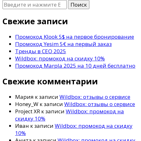
Ищите
что-
то?
Свежие записи
Промокод Klook 5$ на первое бронирование
Промокод Yesim 5€ на первый заказ
Тренды в СЕО 2025
Wildbox: промокод на скидку 10%
Промокод Marpla 2025 на 10 дней бесплатно
Свежие комментарии
Мария
к записи
Wildbox: отзывы о сервисе
Honey_W
к записи
Wildbox: отзывы о сервисе
Project XR
к записи
Wildbox: промокод на
скидку 10%
Иван
к записи
Wildbox: промокод на скидку
10%
Анита
к записи
Wildbox: промокод на скидку