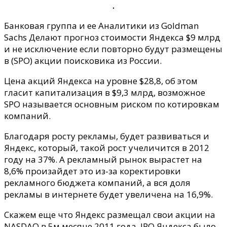
до
$9
Банковая группа и ее Аналитики из Goldman
млрд.
Sachs Делают прогноз стоимости Яндекса $9 млрд
сообщает
и не исключение если повторно будут размещены
Goldman
в (SPO) акции поисковика из России.
Sachs
Цена акций Яндекса на уровне $28,8, об этом
гласит капитализация в $9,3 млрд, возможное
SPO называется основным риском по котировкам
компаний.
Благодаря росту рекламы, будет развиваться и
Яндекс, который, такой рост учеличится в 2012
году на 37%. А рекламный рынок вырастет на
8,6% произайдет это из-за коректировки
рекламного бюджета компаний, а вся доля
рекламы в интернете будет увеличена на 16,9%.
Скажем еще что Яндекс размещал свои акции на
NASDAQ в 5м месяце 2011 года. IPO Яндекса было