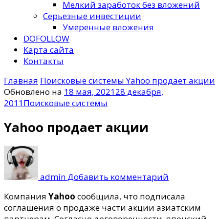
Мелкий заработок без вложений
Серьезные инвестиции
Умеренные вложения
DOFOLLOW
Карта сайта
Контакты
Главная
Поисковые системы
Yahoo продает акции
Обновлено на
18 мая, 2021
28 декабря,
2011
Поисковые системы
Yahoo продает акции
к
записи
Yahoo
admin
Добавить комментарий
продает
акции
Компания
Yahoo
сообщила, что подписала
соглашения о продаже части акции азиатским
партнерам.
Согласно договоренности, японский