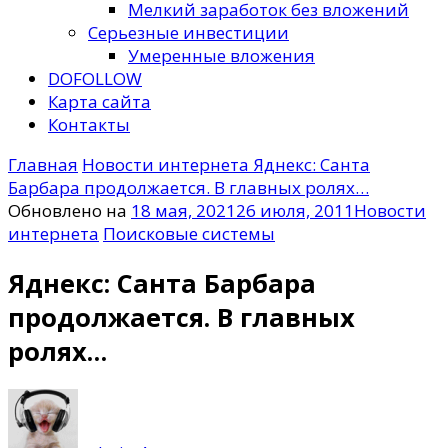
Мелкий заработок без вложений
Серьезные инвестиции
Умеренные вложения
DOFOLLOW
Карта сайта
Контакты
Главная
Новости интернета
Яднекс: Санта
Барбара продолжается. В главных ролях…
Обновлено на
18 мая, 2021
26 июля, 2011
Новости
интернета
Поисковые системы
Яднекс: Санта Барбара
продолжается. В главных
ролях…
к
записи
Яднекс: