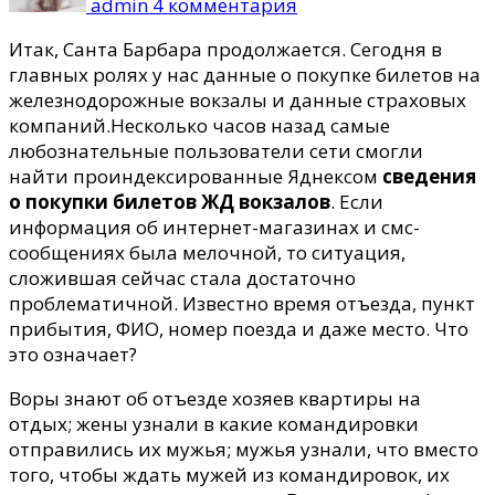
admin
4 комментария
Санта
Барбара
Итак, Санта Барбара продолжается. Сегодня в
продолжается.
главных ролях у нас данные о покупке билетов на
В
железнодорожные вокзалы и данные страховых
главных
компаний.
Несколько часов назад самые
ролях…
любознательные пользователи сети смогли
найти проиндексированные Яднексом
сведения
о покупки билетов ЖД вокзалов
. Если
информация об интернет-магазинах и смс-
сообщениях была мелочной, то ситуация,
сложившая сейчас стала достаточно
проблематичной. Известно время отъезда, пункт
прибытия, ФИО, номер поезда и даже место. Что
это означает?
Воры знают об отъезде хозяев квартиры на
отдых; жены узнали в какие командировки
отправились их мужья; мужья узнали, что вместо
того, чтобы ждать мужей из командировок, их