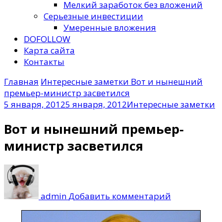
Мелкий заработок без вложений
Серьезные инвестиции
Умеренные вложения
DOFOLLOW
Карта сайта
Контакты
Главная
Интересные заметки
Вот и нынешний
премьер-министр засветился
5 января, 2012
5 января, 2012
Интересные заметки
Вот и нынешний премьер-
министр засветился
к
записи
Вот
admin
Добавить комментарий
и
нынешний