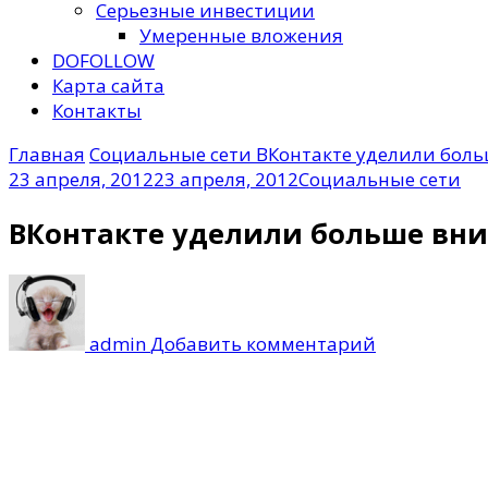
Серьезные инвестиции
Умеренные вложения
DOFOLLOW
Карта сайта
Контакты
Главная
Социальные сети
ВКонтакте уделили бол
23 апреля, 2012
23 апреля, 2012
Социальные сети
ВКонтакте уделили больше вн
к
записи
ВКонтакте
admin
Добавить комментарий
уделили
больше
внимания
приложени
сообществ