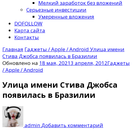
Мелкий заработок без вложений
Серьезные инвестиции
Умеренные вложения
DOFOLLOW
Карта сайта
Контакты
Главная
Гаджеты / Apple / Android
Улица имени
Стива Джобса появилась в Бразилии
Обновлено на
18 мая, 2021
3 апреля, 2012
Гаджеты
/ Apple / Android
Улица имени Стива Джобса
появилась в Бразилии
к
записи
Улица
admin
Добавить комментарий
имени