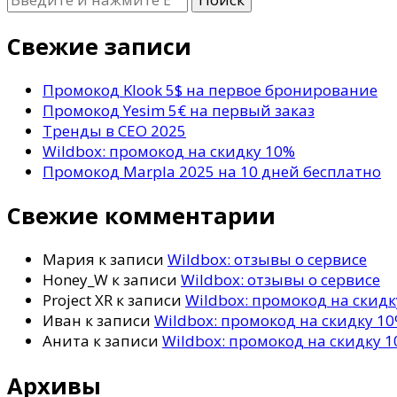
что-
то?
Свежие записи
Промокод Klook 5$ на первое бронирование
Промокод Yesim 5€ на первый заказ
Тренды в СЕО 2025
Wildbox: промокод на скидку 10%
Промокод Marpla 2025 на 10 дней бесплатно
Свежие комментарии
Мария
к записи
Wildbox: отзывы о сервисе
Honey_W
к записи
Wildbox: отзывы о сервисе
Project XR
к записи
Wildbox: промокод на скид
Иван
к записи
Wildbox: промокод на скидку 1
Анита
к записи
Wildbox: промокод на скидку 
Архивы