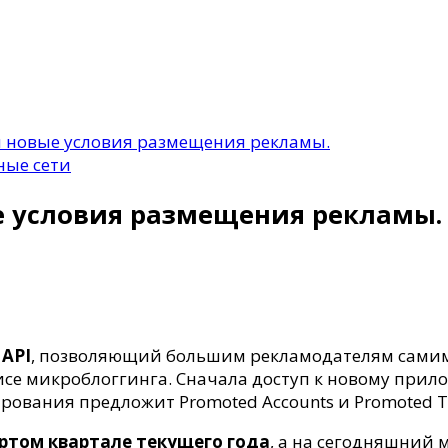
ти новые условия размещения рекламы.
ные сети
ые условия размещения рекламы.
 API
, позволяющий большим рекламодателям самим
се микроблоггинга. Сначала доступ к новому прил
ирования предложит Promoted Accounts и Promoted Tw
я
ёртом квартале текущего года
, а на сегодняшний