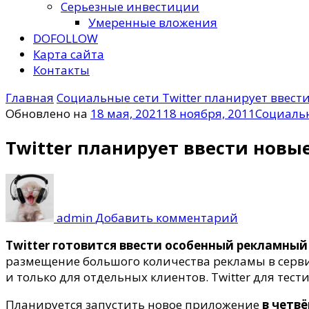
Серьезные инвестиции
Умеренные вложения
DOFOLLOW
Карта сайта
Контакты
Главная
Социальные сети
Twitter планирует ввес
Обновлено на
18 мая, 2021
18 ноября, 2011
Социаль
Twitter планирует ввести нов
к
записи
Twitter
admin
Добавить комментарий
планирует
ввести
Twitter готовится ввести особенный рекламный
новые
размещение большого количества рекламы в серви
условия
и только для отдельных клиентов. Twitter для тест
размещени
Планируется запустить новое приложение
в четв
рекламы.