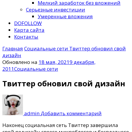
Мелкий заработок без вложений
Серьезные инвестиции
Умеренные вложения
DOFOLLOW
Карта сайта
Контакты
Главная
Социальные сети
Твиттер обновил свой
дизайн
Обновлено на
18 мая, 2021
9 декабря,
2011
Социальные сети
Твиттер обновил свой дизайн
к
записи
Твиттер
admin
Добавить комментарий
обновил
свой
Наконец социальная сеть Твиттер завершила
дизайн
свой редизайн своего микроблогов и бесплатного