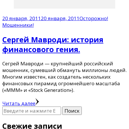
20 января, 2011
20 января, 2011
Осторожно!
Мошенники!
Cергей Мавроди: история
финансового гения.
Сегрей Мавроди — крупнейший российский
мошенник, сумевший обмануть миллионы людей.
Многим известен, как создатель нескольких
финансовых пирамид огромнейшего масштаба
(«MMM» и «Stock Generation»).
Читать далее
Ищите
что-
то?
Свежие записи