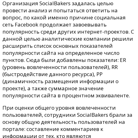
чем
Организация SocialBakers задалась целью
же
провести анализ и попытаться ответить на
секрет
вопрос, по какой именно причине социальная
лидерства
сеть Facebook продолжает завоевывать
Facebook?
популярность среди других интернет-проектов.
С
данной целью аналитические компании решили
расширить список основных показателей
популярности сайта на определенное число
пунктов. Сюда были добавлены показатели: ER
(уровень вовлеченности пользователей), RR
(быстродействие данного ресурса), РР
(динамичность размещения информации о
проекте), а также суммарное значение
популярности сайта в процентном эквиваленте.
При оценки общего уровня вовлеченности
пользователей, сотрудники SocialBakers брали за
основу общую деятельность пользователей на
портале: составление комментариев к
информации от тех, кто являются