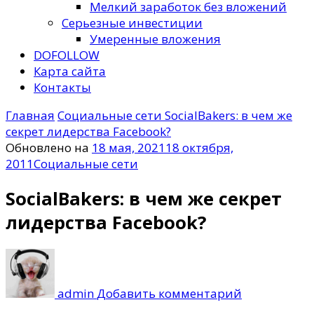
Мелкий заработок без вложений
Серьезные инвестиции
Умеренные вложения
DOFOLLOW
Карта сайта
Контакты
Главная
Социальные сети
SocialBakers: в чем же
секрет лидерства Facebook?
Обновлено на
18 мая, 2021
18 октября,
2011
Социальные сети
SocialBakers: в чем же секрет
лидерства Facebook?
к
записи
SocialBakers
admin
Добавить комментарий
в