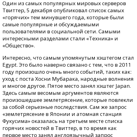
темы
Один из самых популярных мировых серверов
от
Твиттер, 5 декабря опубликовал список самых
Твиттер
«горячих» тем минувшего года, которые были
2011
самые популярные и обсуждаемыми
года!
пользователями в социальной сети.
Самыми
интересными разделами стали «Техника» и
«Общество».
Интересно, что самым упомянутым хэштегом стал
Egypt. Это было наверно связано с тем, что в 2011
году произошло очень много событий, таких как:
уход с поста Хосни Мубарака, народные волнения
и многое другое. Пятое место занял хэштег Japan.
Здесь самым весомым аргументов являются
произошедшее землетрясение, которые повлекли
за собой серьезные последствия. Сам же запрос
«землетрясение в Японии и атомная станция
Фукусима» оказалась на третьем месте списка
горячих новостей в Твиттер, в то время как
первое место занял англоязычный запрос