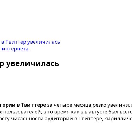
 в Твиттер увеличилась
 интернета
ер увеличилась
тории в Твиттере
за четыре месяца резко увеличил
 пользователей, в то время как в в августе был все
ь
осту численности аудитории в Твиттере, кирилличе