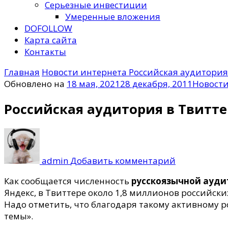
Серьезные инвестиции
Умеренные вложения
DOFOLLOW
Карта сайта
Контакты
Главная
Новости интернета
Российская аудитория
Обновлено на
18 мая, 2021
28 декабря, 2011
Новости
Российская аудитория в Твитт
к
записи
Российская
admin
Добавить комментарий
аудитория
в
Как сообщается численность
русскоязычной ауди
Твиттер
Яндекс, в Твиттере около 1,8 миллионов российских
увеличилас
Надо отметить, что благодаря такому активному р
темы».