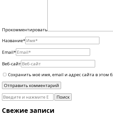
Прокомментировать
Название
*
Email
*
Веб-сайт
Сохранить моё имя, email и адрес сайта в этом
Ищите
что-
то?
Свежие записи