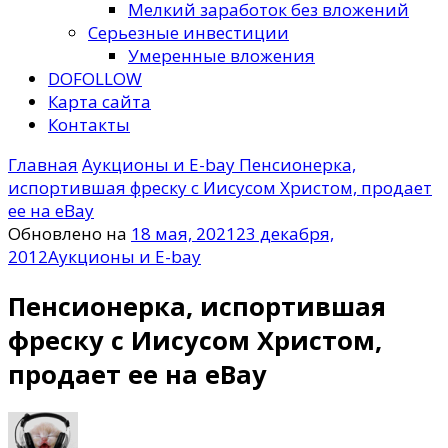
Мелкий заработок без вложений
Серьезные инвестиции
Умеренные вложения
DOFOLLOW
Карта сайта
Контакты
Главная
Аукционы и E-bay
Пенсионерка,
испортившая фреску с Иисусом Христом, продает
ее на eBay
Обновлено на
18 мая, 2021
23 декабря,
2012
Аукционы и E-bay
Пенсионерка, испортившая
фреску с Иисусом Христом,
продает ее на eBay
к
записи