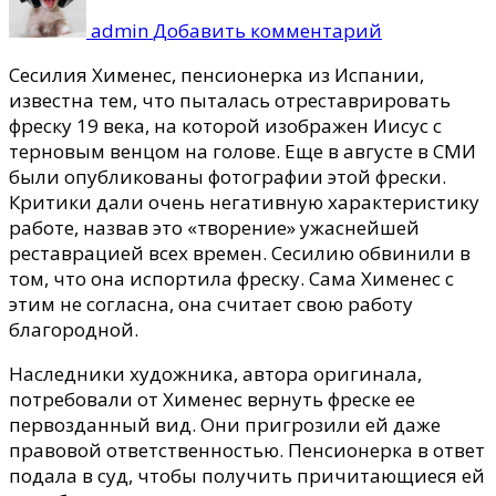
Пенсионерк
admin
Добавить комментарий
испортивш
фреску
Сесилия Хименес, пенсионерка из Испании,
с
известна тем, что пыталась отреставрировать
Иисусом
фреску 19 века, на которой изображен Иисус с
Христом,
терновым венцом на голове.
Еще в августе в СМИ
продает
были опубликованы фотографии этой фрески.
ее
Критики дали очень негативную характеристику
на
работе, назвав это «творение» ужаснейшей
eBay
реставрацией всех времен. Сесилию обвинили в
том, что она испортила фреску. Сама Хименес с
этим не согласна, она считает свою работу
благородной.
Наследники художника, автора оригинала,
потребовали от Хименес вернуть фреске ее
первозданный вид. Они пригрозили ей даже
правовой ответственностью. Пенсионерка в ответ
подала в суд, чтобы получить причитающиеся ей