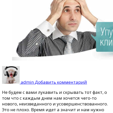
к
записи
Онлайн-
admin
Добавить комментарий
консультан
как
Не будем с вами лукавить и скрывать тот факт, о
средство
том что с каждым днем нам хочется чего-то
увеличения
нового, неизведанного и усовершенствованного.
конверсии
Это не плохо. Время идет а значит и нам нужно