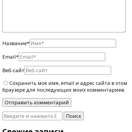
Название
*
Email
*
Веб-сайт
Сохранить моё имя, email и адрес сайта в этом
браузере для последующих моих комментариев.
Ищите
что-
то?
Свежие записи