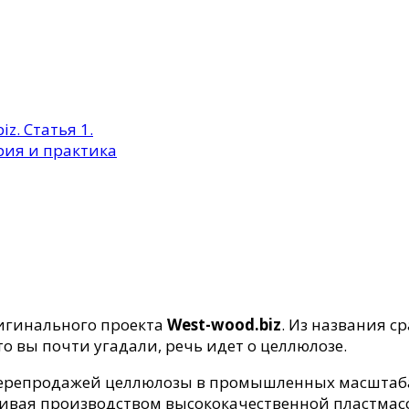
z. Статья 1.
ория и практика
ригинального проекта
West-wood.biz
. Из названия с
о вы почти угадали, речь идет о целлюлозе.
перепродажей целлюлозы в промышленных масштаба
ивая производством высококачественной пластмассы