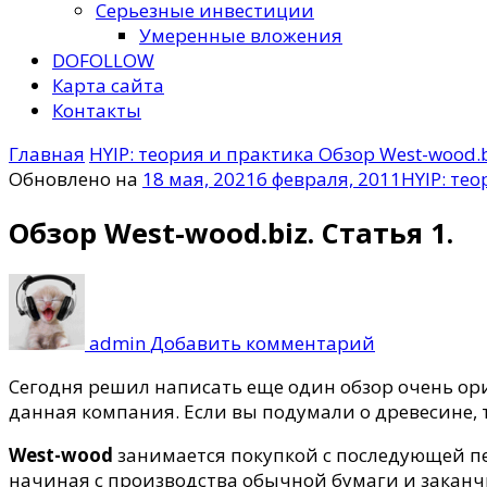
Серьезные инвестиции
Умеренные вложения
DOFOLLOW
Карта сайта
Контакты
Главная
HYIP: теория и практика
Обзор West-wood.bi
Обновлено на
18 мая, 2021
6 февраля, 2011
HYIP: те
Обзор West-wood.biz. Статья 1.
к
записи
Обзор
admin
Добавить комментарий
West-
wood.biz.
Сегодня решил написать еще один обзор очень о
Статья
данная компания. Если вы подумали о древесине, т
1.
West-wood
занимается покупкой с последующей 
начиная с производства обычной бумаги и заканч