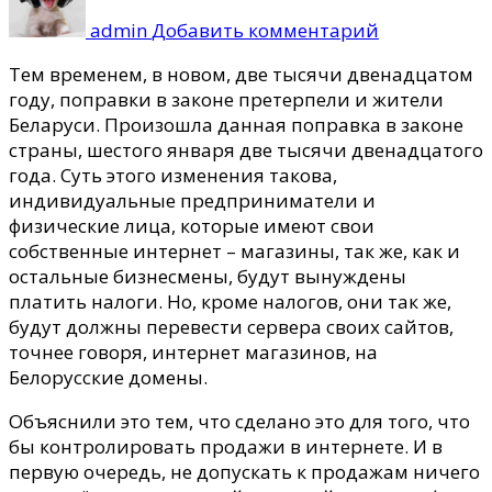
Обязатель
admin
Добавить комментарий
перенос
домена
Тем временем, в новом, две тысячи двенадцатом
в
году, поправки в законе претерпели и жители
зону
Беларуси.
Произошла данная поправка в законе
BY
страны, шестого января две тысячи двенадцатого
для
года. Суть этого изменения такова,
белорусов-
индивидуальные предприниматели и
предприни
физические лица, которые имеют свои
собственные интернет – магазины, так же, как и
остальные бизнесмены, будут вынуждены
платить налоги. Но, кроме налогов, они так же,
будут должны перевести сервера своих сайтов,
точнее говоря, интернет магазинов, на
Белорусские домены.
Объяснили это тем, что сделано это для того, что
бы контролировать продажи в интернете. И в
первую очередь, не допускать к продажам ничего