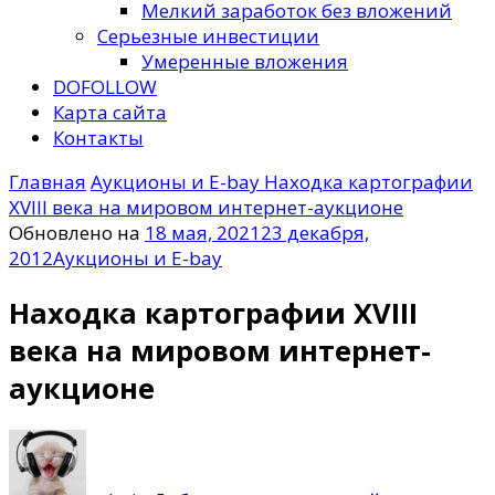
Мелкий заработок без вложений
Серьезные инвестиции
Умеренные вложения
DOFOLLOW
Карта сайта
Контакты
Главная
Аукционы и E-bay
Находка картографии
XVIII века на мировом интернет-аукционе
Обновлено на
18 мая, 2021
23 декабря,
2012
Аукционы и E-bay
Находка картографии XVIII
века на мировом интернет-
аукционе
к
записи
Находка