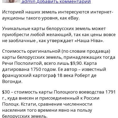
admin
Добавить комментарий
картографи
XVIII
Историей наших земель интересуются интернет-
века
аукционы такого уровня, как еВay.
на
Уникальные карты белорусских земель может
мировом
приобрести любой желающий, так как цены вовсе
интернет-
не заоблачные , как утверждает «Наша Ніва».
аукционе
Стоимость оригинальной (по словам продавца)
карты белорусских земель, принадлежащих тогда
Речи Посполитой, всего лишь $9,90. Карта
датирована 1750 годом. Ее автор – известный
французский картограф 18 века Роберт де
Вогонди.
$30 – стоимость карты Полоцкого воеводства 1791
г., куда внесен и присоединенный к России
Полоцк. Кстати, сравнение численности
населения того времени явно на пользу
белорусских земель.