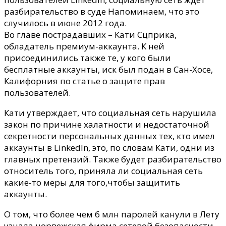
суд
разбирательство в суде Напоминаем, что это
случилось в июне 2012 года.
Во главе пострадавших – Кати Сцприка,
обладатель премиум-аккаунта. К ней
присоединились также те, у кого были
бесплатные аккаунты, иск был подан в Сан-Хосе,
Калифорния по статье о защите прав
пользователей.
Кати утверждает, что социальная сеть нарушила
закон по причине халатности и недостаточной
секретности персональных данных тех, кто имел
аккаунты в LinkedIn, это, по словам Кати, одни из
главных претензий. Также будет разбирательство
относитель того, приняла ли социальная сеть
какие-то меры для того,чтобы защитить
аккаунты.
О том, что более чем 6 млн паролей канули в Лету
узнала норвежская фирма сетевой безопасности –