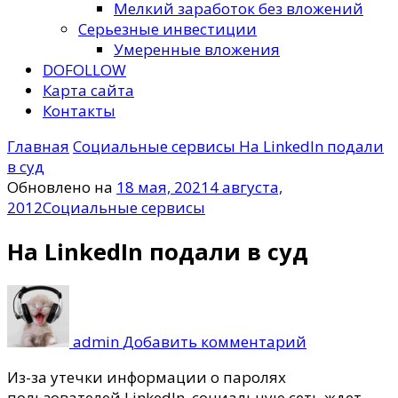
Мелкий заработок без вложений
Серьезные инвестиции
Умеренные вложения
DOFOLLOW
Карта сайта
Контакты
Главная
Социальные сервисы
На LinkedIn подали
в суд
Обновлено на
18 мая, 2021
4 августа,
2012
Социальные сервисы
На LinkedIn подали в суд
к
записи
На
admin
Добавить комментарий
LinkedIn
подали
Из-за утечки информации о паролях
в
пользователей LinkedIn, социальную сеть ждет