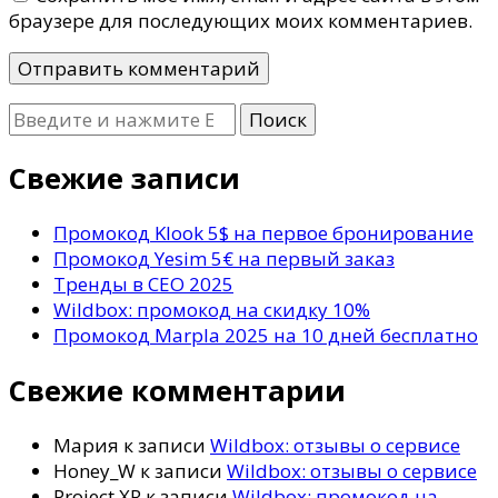
браузере для последующих моих комментариев.
Ищите
что-
то?
Свежие записи
Промокод Klook 5$ на первое бронирование
Промокод Yesim 5€ на первый заказ
Тренды в СЕО 2025
Wildbox: промокод на скидку 10%
Промокод Marpla 2025 на 10 дней бесплатно
Свежие комментарии
Мария
к записи
Wildbox: отзывы о сервисе
Honey_W
к записи
Wildbox: отзывы о сервисе
Project XR
к записи
Wildbox: промокод на