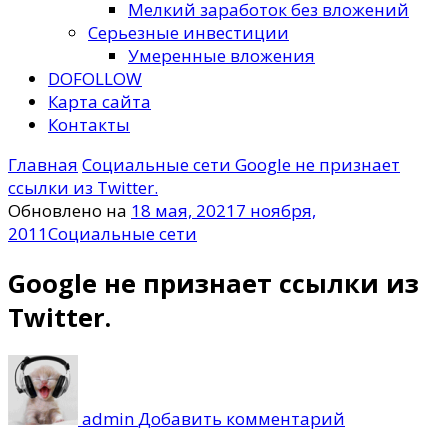
Мелкий заработок без вложений
Серьезные инвестиции
Умеренные вложения
DOFOLLOW
Карта сайта
Контакты
Главная
Социальные сети
Google не признает
ссылки из Twitter.
Обновлено на
18 мая, 2021
7 ноября,
2011
Социальные сети
Google не признает ссылки из
Twitter.
к
записи
Google
admin
Добавить комментарий
не