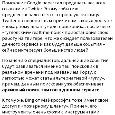
признает
Поисковик Google перестал предавать вес всем
ссылки
ссылкам из Twitter.
Этому событию
из
предшествовало то, что в прошлую пятницу
Twitter.
Twitter по непонятным причинам закрыл доступ к
«пожарному шлангу» для поисковика, после чего
«гугловский» realtime-поиск приостановил свою
работу на твитере. Что же ожидает пользователей
данного сервиса и как будут дальше события –
сейчас интересует большинство людей.
По мнению специалистов, дальнейшие события
будут развиваться именно так: поисковик в
реальном времени под названием Topsy, с
легкостью может стать альтернативой «гуглу»,
причем, данный поисковик уже обеспечивает
архивный поиск твитов в данном сервисе
.
К тому же, Bing от Майкрософта тоже имеет свой
доступ к «пожарному шлангу». Причем, его
инструменты очень схожи с инструментами