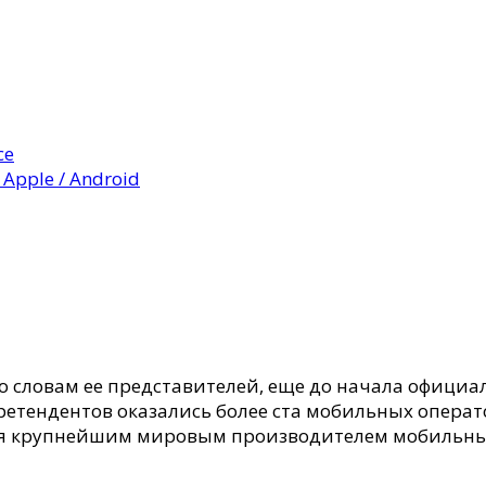
се
Apple / Android
о словам ее представителей, еще до начала официа
ретендентов оказались более ста мобильных операто
ся крупнейшим мировым производителем мобильных ц