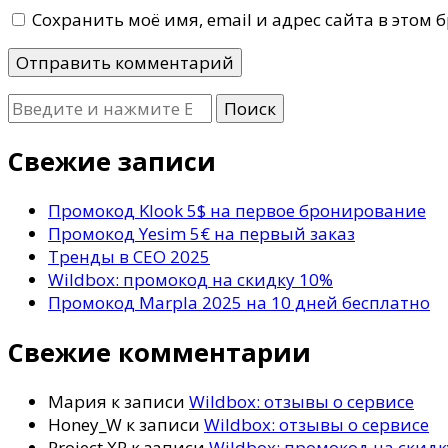
Сохранить моё имя, email и адрес сайта в этом
Ищите
что-
то?
Свежие записи
Промокод Klook 5$ на первое бронирование
Промокод Yesim 5€ на первый заказ
Тренды в СЕО 2025
Wildbox: промокод на скидку 10%
Промокод Marpla 2025 на 10 дней бесплатно
Свежие комментарии
Мария
к записи
Wildbox: отзывы о сервисе
Honey_W
к записи
Wildbox: отзывы о сервисе
Project XR
к записи
Wildbox: промокод на скид