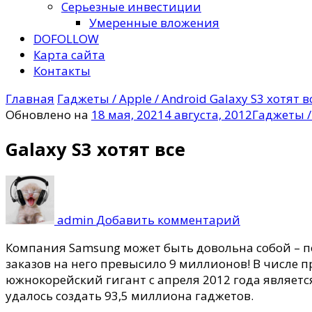
Серьезные инвестиции
Умеренные вложения
DOFOLLOW
Карта сайта
Контакты
Главная
Гаджеты / Apple / Android
Galaxy S3 хотят в
Обновлено на
18 мая, 2021
4 августа, 2012
Гаджеты / 
Galaxy S3 хотят все
к
записи
Galaxy
admin
Добавить комментарий
S3
хотят
Компания Samsung может быть довольна собой – п
все
заказов на него превысило 9 миллионов!
В числе п
южнокорейский гигант с апреля 2012 года являет
удалось создать 93,5 миллиона гаджетов.