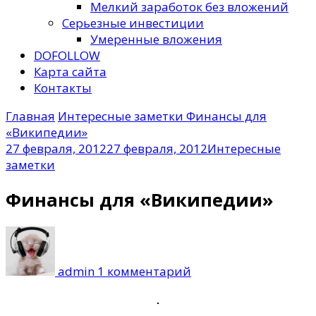
Мелкий заработок без вложений
Серьезные инвестиции
Умеренные вложения
DOFOLLOW
Карта сайта
Контакты
Главная
Интересные заметки
Финансы для
«Википедии»
27 февраля, 2012
27 февраля, 2012
Интересные
заметки
Финансы для «Википедии»
к
записи
Финансы
admin
1 комментарий
для
«Википедии»