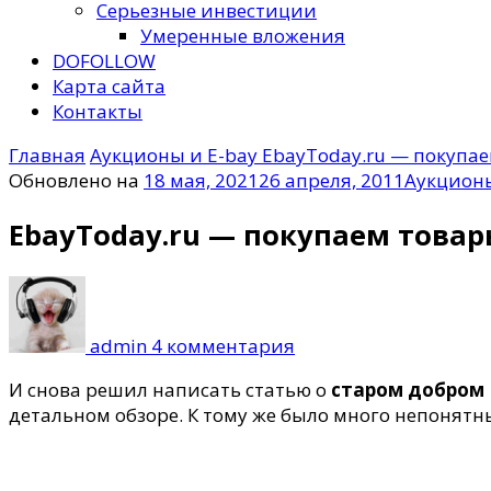
Серьезные инвестиции
Умеренные вложения
DOFOLLOW
Карта сайта
Контакты
Главная
Аукционы и E-bay
EbayToday.ru — покупае
Обновлено на
18 мая, 2021
26 апреля, 2011
Аукционы
EbayToday.ru — покупаем товар
к
записи
EbayToday.ru
admin
4 комментария
—
покупаем
И снова решил написать статью о
старом добром 
товары
детальном обзоре. К тому же было много непонятн
за
рубежом.
Часть