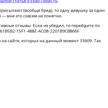
шлой статье о EbayToday.ru
.
рисылают (вообще бред), то одну девушку за один
 — мне это совсем не понятно.
вные отзывы. Если не убедил, то перейдите по
d=EA61B5B2-15F1-488E-ACD8-2201B9CB866F.
 на сайте, которых на данный момент 33609. Так