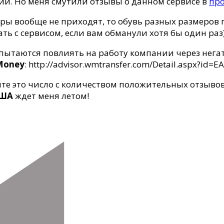
зий. Но меня смутили отзывы о данном сервисе в
про
ы вообще не приходят, то обувь разных размеров п
ть с сервисом, если вам обманули хотя бы один раз)
ытаются повлиять на работу компании через негати
Money
: http://advisor.wmtransfer.com/Detail.aspx?i
ите это число с количеством положительных отзывов
 США
ждет меня летом!