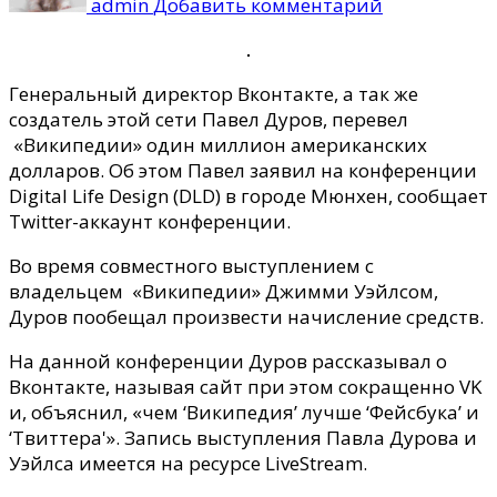
admin
Добавить комментарий
пожертвова
«Википеди
один
Генеральный директор Вконтакте, а так же
миллион
создатель этой сети Павел Дуров, перевел
американск
«Википедии» один миллион американских
денег
долларов.
Об этом Павел заявил на конференции
Digital Life Design (DLD) в городе Мюнхен, сообщает
Twitter-аккаунт конференции.
Во время совместного выступлением с
владельцем «Википедии» Джимми Уэйлсом,
Дуров пообещал произвести начисление средств.
На данной конференции Дуров рассказывал о
Вконтакте, называя сайт при этом сокращенно VK
и, объяснил, «чем ‘Википедия’ лучше ‘Фейсбука’ и
‘Твиттера'». Запись выступления Павла Дурова и
Уэйлса имеется на ресурсе LiveStream.