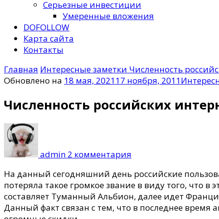
Серьезные инвестиции
Умеренные вложения
DOFOLLOW
Карта сайта
Контакты
Главная
Интересные заметки
Численность российс
Обновлено на
18 мая, 2021
17 ноября, 2011
Интерес
Численность российских интер
к
записи
Численность
admin
2 комментария
российских
интернет
На данный сегодняшний день российские пользоват
—
потеряла такое громкое звание в виду того, что в
пользователей
составляет Туманный Альбион, далее идет Франция
превысила
Данный факт связан с тем, что в последнее время 
50
огромные скидки.