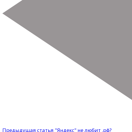
Предыдущая статья
"Яндекс" не любит .рф?