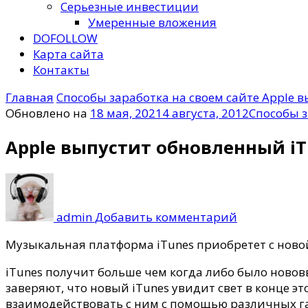
Серьезные инвестиции
Умеренные вложения
DOFOLLOW
Карта сайта
Контакты
Главная
Способы заработка на своем сайте
Apple в
Обновлено на
18 мая, 2021
4 августа, 2012
Способы з
Apple выпустит обновленный iT
к
записи
Apple
admin
Добавить комментарий
выпустит
обновленн
Музыкальная платформа iTunes приобретет с новой
iTunes
iTunes получит больше чем когда либо было нововв
заверяют, что новый iTunes увидит свет в конце э
взаимодействовать с ним с помощью различных г