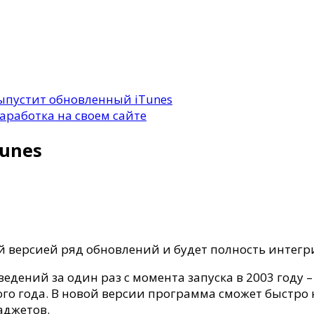
ыпустит обновленный iTunes
аработка на своем сайте
unes
ый
 версией ряд обновлений и будет полность интегри
едений за один раз с момента запуска в 2003 году 
того года. В новой версии программа сможет быстро
аджетов.