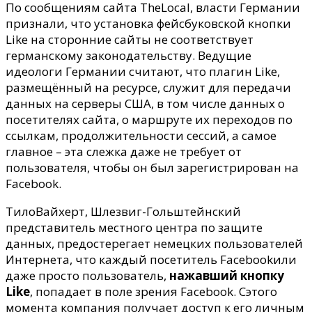
евро
По сообщениям сайта TheLocal, власти Германии
–
признали, что установка фейсбуковской кнопки
штраф
Like на сторонние сайты не соответствует
за
германскому законодательству.
Ведущие
плагин
идеологи Германии считают, что плагин Like,
«Like».
размещённый на ресурсе, служит для передачи
данных на серверы США, в том числе данных о
посетителях сайта, о маршруте их переходов по
ссылкам, продолжительности сессий, а самое
главное – эта слежка даже не требует от
пользователя, чтобы он был зарегистрирован на
Facebook.
ТилоВайхерт, Шлезвиг-Гольштейнский
представитель местного центра по защите
данных, предостерегает немецких пользователей
Интернета, что каждый посетитель Facebookили
даже просто пользователь,
нажавший кнопку
Like
, попадает в поле зрения Facebook. Cэтого
момента компания получает доступ к его личным