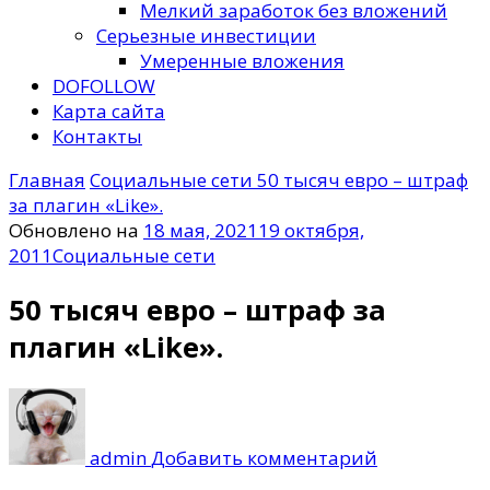
Мелкий заработок без вложений
Серьезные инвестиции
Умеренные вложения
DOFOLLOW
Карта сайта
Контакты
Главная
Социальные сети
50 тысяч евро – штраф
за плагин «Like».
Обновлено на
18 мая, 2021
19 октября,
2011
Социальные сети
50 тысяч евро – штраф за
плагин «Like».
к
записи
50
admin
Добавить комментарий
тысяч