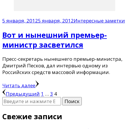
5 января, 2012
5 января, 2012
Интересные заметки
Вот и нынешний премьер-
министр засветился
Пресс-секретарь нынешнего премьер-министра,
Дмитрий Песков, дал интервью одному из
Российских средств массовой информации.
Читать далее
Пагинация
Страница
Страница
Страница
Предыдущий
1
…
3
4
Ищите
записей
что-
то?
Свежие записи