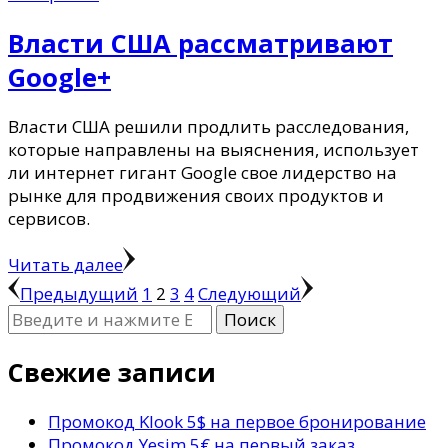
Власти США рассматривают
Google+
Власти США решили продлить расследования,
которые направлены на выяснения, использует
ли интернет гигант Google свое лидерство на
рынке для продвижения своих продуктов и
сервисов.
Читать далее
Пагинация
Страница
Страница
Страница
Страница
Предыдущий
1
2
3
4
Следующий
Ищите
записей
что-
то?
Свежие записи
Промокод Klook 5$ на первое бронирование
Промокод Yesim 5€ на первый заказ