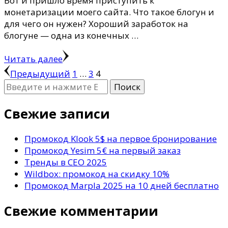
Вот и пришло время приступить к
монетаризации моего сайта. Что такое блогун и
для чего он нужен? Хороший заработок на
блогуне — одна из конечных …
Читать далее
Пагинация
Страница
Страница
Страница
Предыдущий
1
…
3
4
Ищите
записей
что-
то?
Свежие записи
Промокод Klook 5$ на первое бронирование
Промокод Yesim 5€ на первый заказ
Тренды в СЕО 2025
Wildbox: промокод на скидку 10%
Промокод Marpla 2025 на 10 дней бесплатно
Свежие комментарии