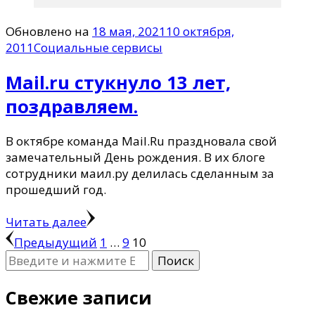
Обновлено на
18 мая, 2021
10 октября,
2011
Социальные сервисы
Mail.ru стукнуло 13 лет,
поздравляем.
В октябре команда Mail.Ru праздновала свой
замечательный День рождения. В их блоге
сотрудники маил.ру делилась сделанным за
прошедший год.
Читать далее
Пагинация
Страница
Страница
Страница
Предыдущий
1
…
9
10
Ищите
записей
что-
то?
Свежие записи